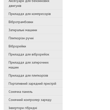
Аксесуари для бензинових
двигунів
Приладдя для компресорів
Вібротрамбовки
Затиральні машини
Плиткорізи ручні
Віброрейки
Приладдя для віброрейок
Приладдя для затирочниx
машин
Приладдя для плиткорізів
Портативний зарядний пристрій
Сонячна панель
Сонячний контролер заряду
Інвертори гібридні