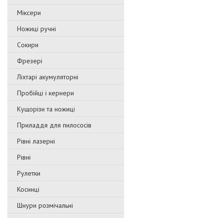
Міксери
Ножиці ручні
Сокири
Фрезері
Ліхтарі акумуляторні
Пробійці і кернери
Кущорізи та ножиці
Приладдя для пилососів
Рівні лазерні
Рівні
Рулетки
Косинці
Шнури розмічальні