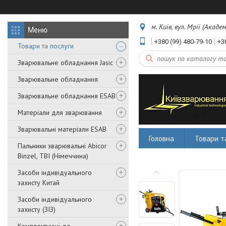
м. Київ, вул. Мрії (Акаде
+380 (99) 480-79-10
+3
Товари та послуги
Зварювальне обладнання Jasic
Зварювальне обладнання
Зварювальне обладнання ESAB
Матеріали для зварювання
Зварювальні матеріали ESAB
Головна
Товари т
Пальники зварювальні Abicor
Binzel, TBI (Німеччина)
Засоби індивідуального
захисту Китай
Засоби індивідуального
захисту (ЗІЗ)