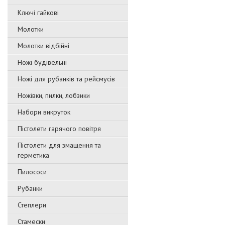
Ключі гайкові
Молотки
Молотки відбійні
Ножі будівельні
Ножі для рубанків та рейсмусів
Ножівки, пилки, лобзики
Набори викруток
Пістолети гарячого повітря
Пістолети для змащення та
герметика
Пилососи
Рубанки
Степлери
Стамески