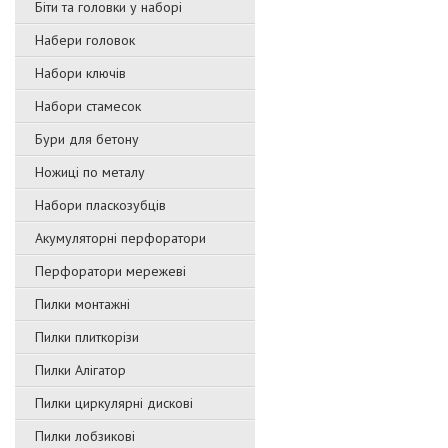
Біти та головки у наборі
Набери головок
Набори ключів
Набори стамесок
Бури для бетону
Ножиці по металу
Набори пласкозубців
Акумуляторні перфоратори
Перфоратори мережеві
Пилки монтажні
Пилки плиткорізи
Пилки Алігатор
Пилки циркулярні дискові
Пилки лобзикові