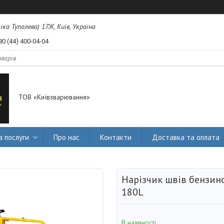
міка Туполева) 17Ж, Київ, Україна
80 (44) 400-04-04
ТОВ «Київзварювання»
а послуги
Про нас
Контакти
Доставка та оплата
Нарізчик швів бензино
180L
В наявності