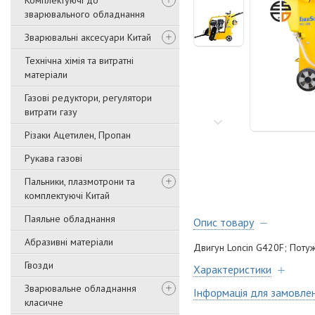
Комплектуючі до
зварювального обладнання
Зварювальні аксесуари Китай
Технічна хімія та витратні
матеріали
Газові редуктори, регулятори
витрати газу
Різаки Ацетилен, Пропан
Рукава газові
Пальники, плазмотрони та
комплектуючі Китай
Паяльне обладнання
Опис товару
Абразивні матеріали
Двигун Loncin G420F; Потужн
Гвозди
Характеристики
Зварювальне обладнання
Інформація для замовле
класичне