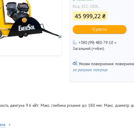
Код:
ECC-180L
45 999,22 ₴
Купити
+380 (99) 480-79-10
Загальний (+viber).
поверненн
за рахунок покупця
ість двигуна 9.6 кВт; Макс. глибина різання до 180 мм; Макс. діаметр 
ння