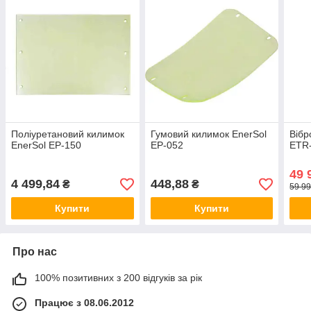
Поліуретановий килимок
Гумовий килимок EnerSol
Вібр
EnerSol EP-150
EP-052
ETR
49 
4 499,84
448,88
₴
₴
59 99
Купити
Купити
Про нас
100% позитивних з 200 відгуків за рік
Працює з 08.06.2012