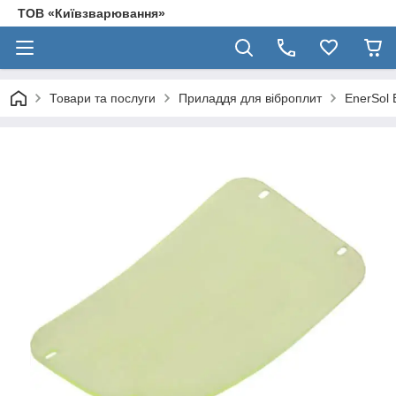
ТОВ «Київзварювання»
Товари та послуги
Приладдя для віброплит
EnerSol 