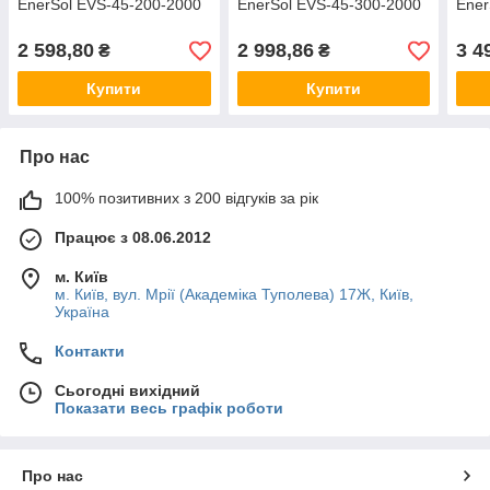
EnerSol EVS-45-200-2000
EnerSol EVS-45-300-2000
Ener
2 598,80
2 998,86
3 4
₴
₴
Купити
Купити
Про нас
100% позитивних з 200 відгуків за рік
Працює з 08.06.2012
м. Київ
м. Київ, вул. Мрії (Академіка Туполева) 17Ж, Київ,
Україна
Контакти
Сьогодні вихідний
Показати весь графік роботи
Про нас