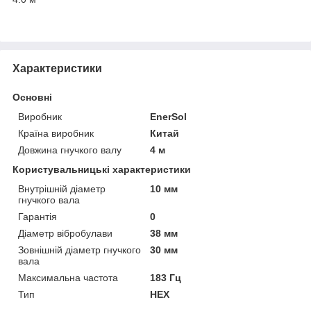
Характеристики
Основні
Виробник
EnerSol
Країна виробник
Китай
Довжина гнучкого валу
4 м
Користувальницькі характеристики
Внутрішній діаметр
10 мм
гнучкого вала
Гарантія
0
Діаметр вібробулави
38 мм
Зовнішній діаметр гнучкого
30 мм
вала
Максимальна частота
183 Гц
Тип
HEX