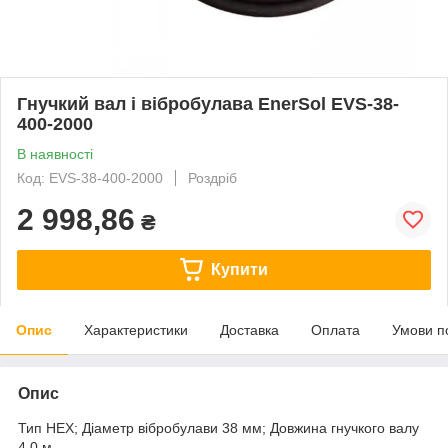
Гнучкий вал і вібробулава EnerSol EVS-38-
400-2000
В наявності
Код: EVS-38-400-2000
Роздріб
2 998,86
₴
Купити
Опис
Характеристики
Доставка
Оплата
Умови п
Опис
Тип HEX; Діаметр вібробулави 38 мм; Довжина гнучкого валу
4.0 м