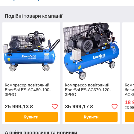
Подібні товари компанії
Компресор повітряний
Компресор повітряний
Комп
EnerSol ES-AC480-100-
EnerSol ES-AC670-120-
безм
3PRO
3PRO
AC8
18 
25 999,13
35 999,17
₴
₴
23 99
Купити
Купити
Акційні пропозиції та новинки