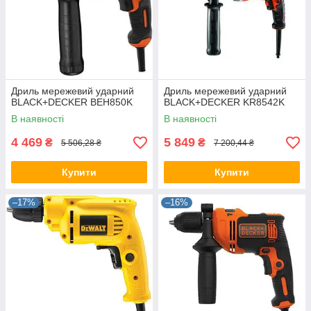
Дриль мережевий ударний
Дриль мережевий ударний
BLACK+DECKER BEH850K
BLACK+DECKER KR8542K
В наявності
В наявності
4 469
5 849
₴
₴
5 506,28 ₴
7 200,44 ₴
Купити
Купити
–17%
–16%