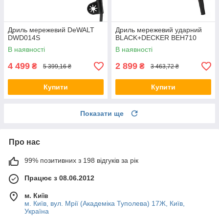
Дриль мережевий DeWALT
Дриль мережевий ударний
DWD014S
BLACK+DECKER BEH710
В наявності
В наявності
4 499
2 899
₴
₴
5 399,16 ₴
3 463,72 ₴
Купити
Купити
Показати ще
Про нас
99% позитивних з 198 відгуків за рік
Працює з 08.06.2012
м. Київ
м. Київ, вул. Мрії (Академіка Туполева) 17Ж, Київ,
Україна