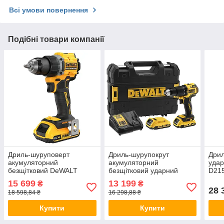
Всі умови повернення
Подібні товари компанії
Дриль-шуруповерт
Дриль-шурупокрут
Дри
акумуляторний
акумуляторний
уда
безщітковий DeWALT
безщітковий ударний
D21
DCD794D2T
DeWALT DCD709D2T
15 699
13 199
₴
₴
28 
18 598,84 ₴
16 298,88 ₴
Купити
Купити