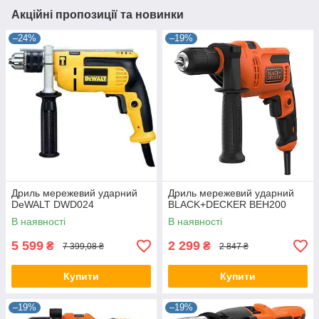
Акційні пропозиції та новинки
–24%
–19%
Дриль мережевий ударний
Дриль мережевий ударний
DeWALT DWD024
BLACK+DECKER BEH200
В наявності
В наявності
5 599
2 299
₴
₴
7 399,08 ₴
2 847 ₴
Купити
Купити
–19%
–19%