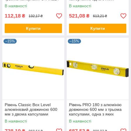
0-42-294
поворотна STANLEY 1-42-
В наявності
В наявності
919
112,18
521,08
₴
₴
132,17 ₴
613,21 ₴
Купити
Купити
–15%
–15%
Рівень Classic Box Level
Рівень PRO 180 з алюмінію
алюмінієвий довжиною 600
довжиною 600 мм з трьома
мм з двома капсулами
капсулами, одна з яких
STANLEY STHT1-43103
поворотна STANLEY 1-42-
В наявності
В наявності
920