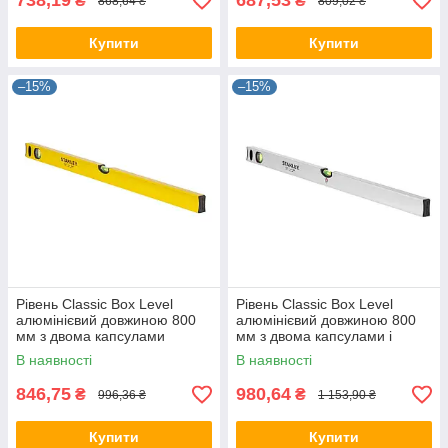
738,19
687,53
₴
₴
868,64 ₴
809,02 ₴
Купити
Купити
–15%
–15%
Рівень Classic Box Level
Рівень Classic Box Level
алюмінієвий довжиною 800
алюмінієвий довжиною 800
мм з двома капсулами
мм з двома капсулами і
STANLEY STHT1-43104
магнітами STANLEY STHT1-
В наявності
В наявності
43112
846,75
980,64
₴
₴
996,36 ₴
1 153,90 ₴
Купити
Купити