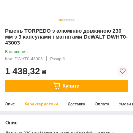
Рівень TORPEDO з алюмінію довжиною 230
мм з 3 капсулами і магнітами DeWALT DWHT0-
43003
В наявності
Код: DWHT0-43003
Роздріб
1 438,32
₴
Купити
Опис
Характеристики
Доставка
Оплата
Умови 
Опис
Довжина 230 мм; Матеріал корпусу Алюміній + пластик;