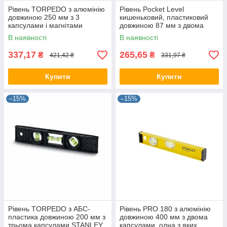
Рівень TORPEDO з алюмінію
Рівень Pocket Level
довжиною 250 мм з 3
кишеньковий, пластиковий
капсулами і магнітами
довжиною 87 мм з двома
STANLEY 0-43-511
капсулами і магнітами
В наявності
В наявності
STANLEY 0-42-130
337,17
265,65
₴
₴
421,42 ₴
331,97 ₴
Купити
Купити
–15%
–15%
Рівень TORPEDO з АБС-
Рівень PRO 180 з алюмінію
пластика довжиною 200 мм з
довжиною 400 мм з двома
трьома капсулами STANLEY
капсулами, одна з яких