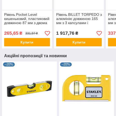
Рівень Pocket Level
Рівень BILLET TORPEDO з
Рів
кишеньковий, пластиковий
алюмінію довжиною 165
алюм
довжиною 87 мм з двома
мм з 3 капсулами і
мм з
капсулами і магнітами
магнітами DeWALT
магн
STANLEY 0-42-130
DWHT42525-0
511
265,65
1 917,76
337
₴
₴
331,97 ₴
Купити
Купити
Акційні пропозиції та новинки
–20%
–20%