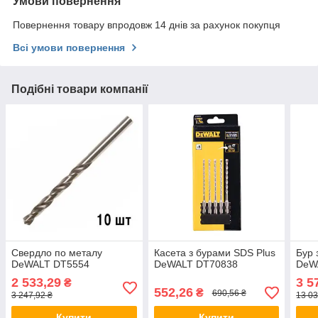
Умови повернення
Повернення товару впродовж 14 днів за рахунок покупця
Всі умови повернення
Подібні товари компанії
Свердло по металу
Касета з бурами SDS Plus
Бур 
DeWALT DT5554
DeWALT DT70838
DeW
2 533,29
3 5
₴
552,26
₴
690,56 ₴
3 247,92 ₴
13 03
Купити
Купити