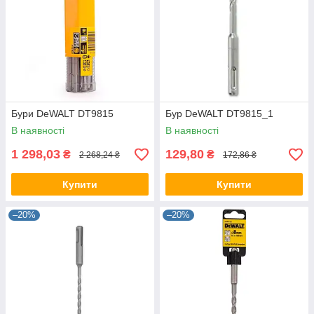
Бури DeWALT DT9815
Бур DeWALT DT9815_1
В наявності
В наявності
1 298,03
129,80
₴
₴
2 268,24 ₴
172,86 ₴
Купити
Купити
–20%
–20%