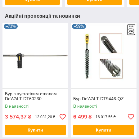
Акційні пропозиції та новинки
–73%
–59%
Бур з пустотілим стволом
DeWALT DT60230
Бур DeWALT DT9446-QZ
В наявності
В наявності
3 574,37
6 499
₴
₴
13 031,20 ₴
16 017,56 ₴
Купити
Купити