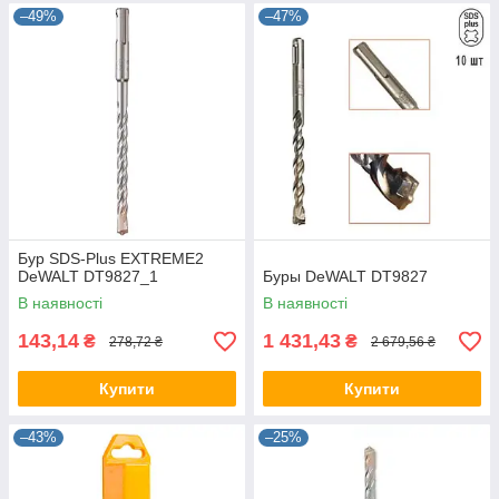
–49%
–47%
Бур SDS-Plus EXTREME2
DeWALT DT9827_1
Буры DeWALT DT9827
В наявності
В наявності
143,14
1 431,43
₴
₴
278,72 ₴
2 679,56 ₴
Купити
Купити
–43%
–25%