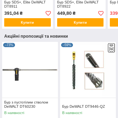
Бур SDS+, Elite DeWALT
Бур SDS+, Elite DeWALT
Бур
DT8911
DT8922
391,04
449,80
339
₴
₴
Купити
Купити
Акційні пропозиції та новинки
–73%
–59%
Бур з пустотілим стволом
DeWALT DT60230
Бур DeWALT DT9446-QZ
В наявності
В наявності