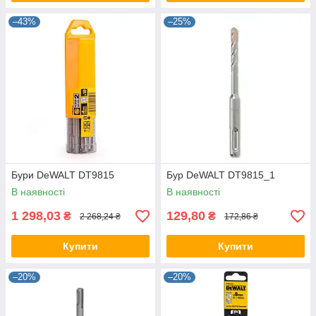
–43%
–25%
Бури DeWALT DT9815
Бур DeWALT DT9815_1
В наявності
В наявності
1 298,03
129,80
₴
₴
2 268,24 ₴
172,86 ₴
Купити
Купити
–20%
–20%