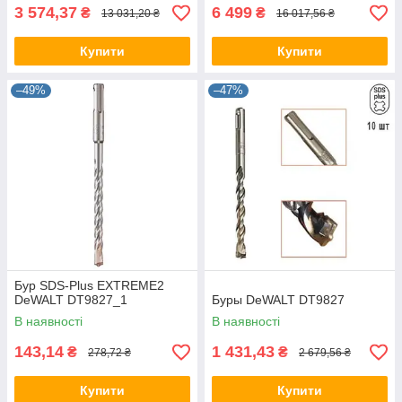
3 574,37
6 499
₴
₴
13 031,20 ₴
16 017,56 ₴
Купити
Купити
–49%
–47%
Бур SDS-Plus EXTREME2
DeWALT DT9827_1
Буры DeWALT DT9827
В наявності
В наявності
143,14
1 431,43
₴
₴
278,72 ₴
2 679,56 ₴
Купити
Купити