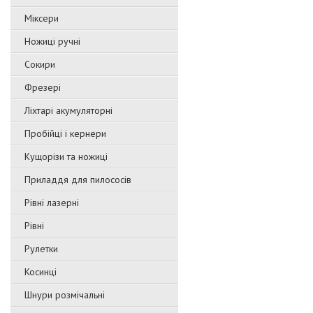
Міксери
Ножиці ручні
Сокири
Фрезері
Ліхтарі акумуляторні
Пробійці і кернери
Кущорізи та ножиці
Приладдя для пилососів
Рівні лазерні
Рівні
Рулетки
Косинці
Шнури розмічальні