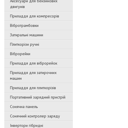
Аксесуари для бензинових
двигунів
Приладдя для компресорів
Вібротрамбовки
Затиральні машини
Плиткорізи ручні
Віброрейки
Приладдя для віброрейок
Приладдя для затирочниx
машин
Приладдя для плиткорізів
Портативний зарядний пристрій
Сонячна панель
Сонячний контролер заряду
Інвертори гібридні