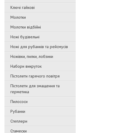
Ключі гайкові
Молотки
Молотки відбійні
Ножі будівельні
Ножі для рубанків та рейсмусів
Ножівки, пилки, лобзики
Набори викруток
Пістолети гарячого повітря
Пістолети для змащення та
герметика
Пилососи
Рубанки
Степлери
Стамески