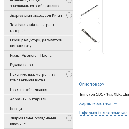
Комплектуючі до
зварювального обладнання
Зварювальні аксесуари Китай
Технічна хімія та витратні
матеріали
Газові редуктори, регулятори
витрати газу
Різаки Ацетилен, Пропан
Рукава газові
Пальники, плазмотрони та
комплектуючі Китай
Опис товару
Паяльне обладнання
Тип бура SDS-Plus, XLR; Д
Абразивні матеріали
Характеристики
Гвозди
Інформація для замовле
Зварювальне обладнання
класичне