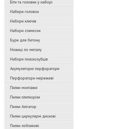
Біти та головки у наборі
Набери головок
Набори ключів
Набори стамесок
Бури для бетону
Ножиці по металу
Набори пласкозубців
Акумуляторні перфоратори
Перфоратори мережеві
Пилки монтажні
Пилки плиткорізи
Пилки Алігатор
Пилки циркулярні дискові
Пилки лобзикові