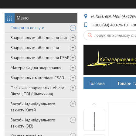
м. Київ, вул. Мрії (Акаде
+380 (99) 480-79-10
+3
Товари та послуги
Зварювальне обладнання Jasic
Зварювальне обладнання
Зварювальне обладнання ESAB
Матеріали для зварювання
Зварювальні матеріали ESAB
Головна
Товари т
Пальники зварювальні Abicor
Binzel, TBI (Німеччина)
Засоби індивідуального
захисту Китай
Засоби індивідуального
захисту (ЗІЗ)