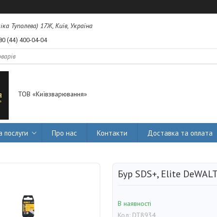
міка Туполева) 17Ж, Київ, Україна
80 (44) 400-04-04
ТОВ «Київзварювання»
а послуги
Про нас
Контакти
Доставка та оплата
Бур SDS+, Elite DeWAL
В наявності
Код:
DT8934