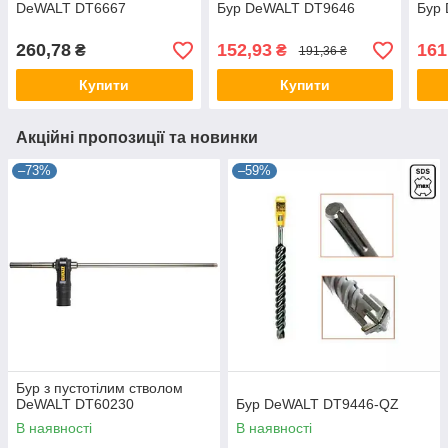
DeWALT DT6667
Бур DeWALT DT9646
Бур
260,78
152,93
161
₴
₴
191,36 ₴
Купити
Купити
Акційні пропозиції та новинки
–73%
–59%
Бур з пустотілим стволом
DeWALT DT60230
Бур DeWALT DT9446-QZ
В наявності
В наявності