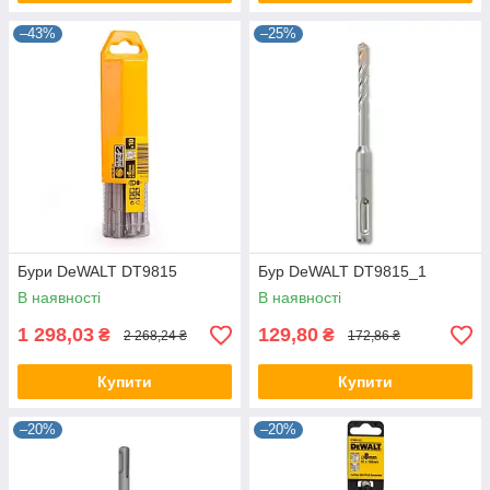
–43%
–25%
Бури DeWALT DT9815
Бур DeWALT DT9815_1
В наявності
В наявності
1 298,03
129,80
₴
₴
2 268,24 ₴
172,86 ₴
Купити
Купити
–20%
–20%