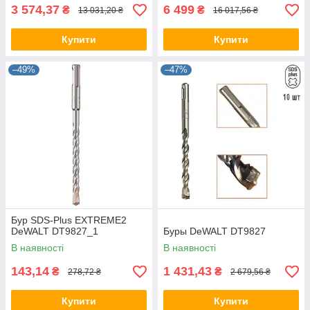
3 574,37
6 499
₴
₴
13 031,20 ₴
16 017,56 ₴
Купити
Купити
–49%
–47%
Бур SDS-Plus EXTREME2
DeWALT DT9827_1
Буры DeWALT DT9827
В наявності
В наявності
143,14
1 431,43
₴
₴
278,72 ₴
2 679,56 ₴
Купити
Купити