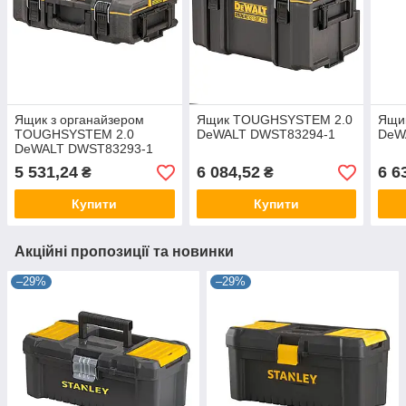
Ящик з органайзером
Ящик TOUGHSYSTEM 2.0
Ящи
TOUGHSYSTEM 2.0
DeWALT DWST83294-1
DeW
DeWALT DWST83293-1
5 531,24
6 084,52
6 6
₴
₴
Купити
Купити
Акційні пропозиції та новинки
–29%
–29%