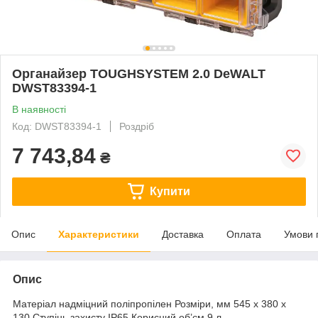
Органайзер TOUGHSYSTEM 2.0 DeWALT
DWST83394-1
В наявності
Код: DWST83394-1
Роздріб
7 743,84
₴
Купити
Опис
Характеристики
Доставка
Оплата
Умови 
Опис
Матеріал надміцний поліпропілен Розміри, мм 545 x 380 x
130 Ступінь захисту IP65 Корисний об’єм 9 л.