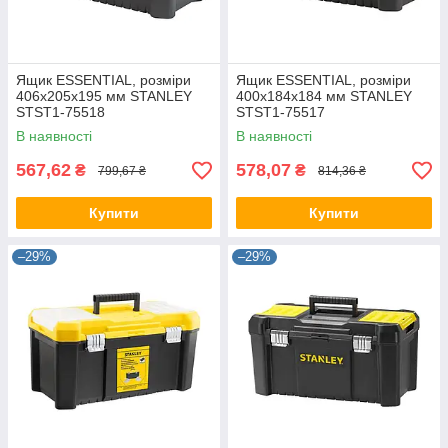
Ящик ESSENTIAL, розміри
Ящик ESSENTIAL, розміри
406x205x195 мм STANLEY
400x184x184 мм STANLEY
STST1-75518
STST1-75517
В наявності
В наявності
567,62
578,07
₴
₴
799,67 ₴
814,36 ₴
Купити
Купити
–29%
–29%