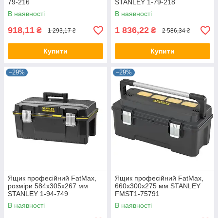
79-216
STANLEY 1-79-218
В наявності
В наявності
918,11
1 836,22
₴
₴
1 293,17 ₴
2 586,34 ₴
Купити
Купити
–29%
–29%
Ящик професійний FatMax,
Ящик професійний FatMax,
розміри 584x305x267 мм
660x300x275 мм STANLEY
STANLEY 1-94-749
FMST1-75791
В наявності
В наявності