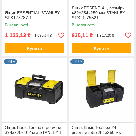
Ящик ESSENTIAL, розміри
Ящик ESSENTIAL STANLEY
482x254x250 мм STANLEY
STST75787-1
STST1-75521
В наявності
В наявності
1 122,13
935,11
₴
₴
1 580,64 ₴
1 317,20 ₴
Купити
Купити
–29%
–29%
Ящик Basic Toolbox, розміри
Ящик Basic Toolbox 24,
394x220x162 мм STANLEY 1-
розміри 595x281x260 мм