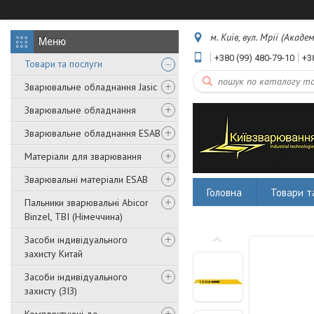
м. Київ, вул. Мрії (Акаде
+380 (99) 480-79-10
+3
Товари та послуги
Зварювальне обладнання Jasic
Зварювальне обладнання
Зварювальне обладнання ESAB
Матеріали для зварювання
Зварювальні матеріали ESAB
Головна
Товари т
Пальники зварювальні Abicor
Binzel, TBI (Німеччина)
Засоби індивідуального
захисту Китай
Засоби індивідуального
захисту (ЗІЗ)