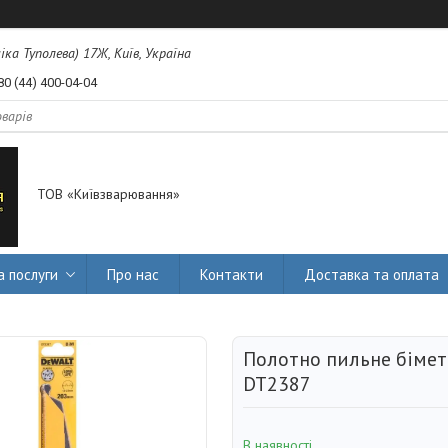
міка Туполева) 17Ж, Київ, Україна
80 (44) 400-04-04
ТОВ «Київзварювання»
а послуги
Про нас
Контакти
Доставка та оплата
Полотно пильне бімет
DT2387
В наявності