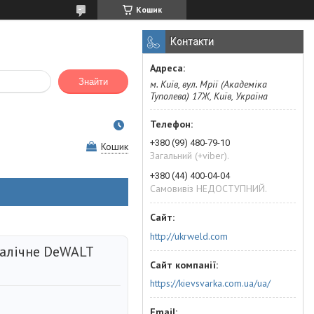
Кошик
Контакти
Знайти
м. Київ, вул. Мрії (Академіка
Туполева) 17Ж, Київ, Україна
+380 (99) 480-79-10
Кошик
Загальний (+viber).
+380 (44) 400-04-04
Самовивіз НЕДОСТУПНИЙ.
http://ukrweld.com
алічне DeWALT
https://kievsvarka.com.ua/ua/