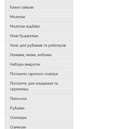
Ключі гайкові
Молотки
Молотки відбійні
Ножі будівельні
Ножі для рубанків та рейсмусів
Ножівки, пилки, лобзики
Набори викруток
Пістолети гарячого повітря
Пістолети для змащення та
герметика
Пилососи
Рубанки
Степлери
Стамески