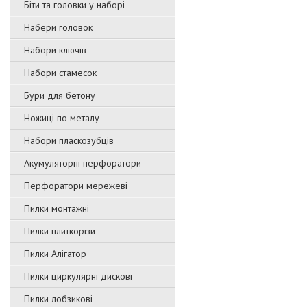
Біти та головки у наборі
Набери головок
Набори ключів
Набори стамесок
Бури для бетону
Ножиці по металу
Набори пласкозубців
Акумуляторні перфоратори
Перфоратори мережеві
Пилки монтажні
Пилки плиткорізи
Пилки Алігатор
Пилки циркулярні дискові
Пилки лобзикові