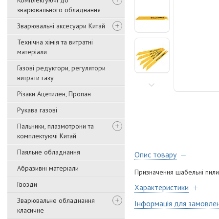
Комплектуючі до
зварювального обладнання
Зварювальні аксесуари Китай
Технічна хімія та витратні
матеріали
Газові редуктори, регулятори
витрати газу
Різаки Ацетилен, Пропан
Рукава газові
Пальники, плазмотрони та
комплектуючі Китай
Паяльне обладнання
Опис товару
Абразивні матеріали
Призначення шабельні пили; 
Гвозди
Характеристики
Зварювальне обладнання
Інформація для замовле
класичне