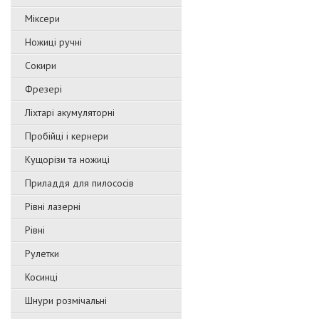
Міксери
Ножиці ручні
Сокири
Фрезері
Ліхтарі акумуляторні
Пробійці і кернери
Кущорізи та ножиці
Приладдя для пилососів
Рівні лазерні
Рівні
Рулетки
Косинці
Шнури розмічальні