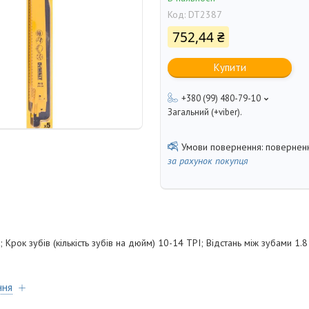
Код:
DT2387
752,44 ₴
Купити
+380 (99) 480-79-10
Загальний (+viber).
поверненн
за рахунок покупця
Крок зубів (кількість зубів на дюйм) 10-14 TPI; Відстань між зубами 1.
ння