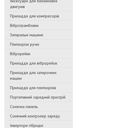
Аксесуари для бензинових
двигунів
Приладдя для компресорів
Вібротрамбовки
Затиральні машини
Плиткорізи ручні
Віброрейки
Приладдя для віброрейок
Приладдя для затирочниx
машин
Приладдя для плиткорізів
Портативний зарядний пристрій
Сонячна панель
Сонячний контролер заряду
Інвертори гібридні