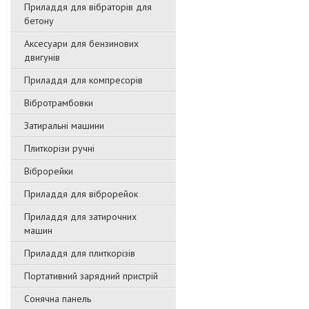
Приладдя для вібраторів для
бетону
Аксесуари для бензинових
двигунів
Приладдя для компресорів
Вібротрамбовки
Затиральні машини
Плиткорізи ручні
Віброрейки
Приладдя для віброрейок
Приладдя для затирочниx
машин
Приладдя для плиткорізів
Портативний зарядний пристрій
Сонячна панель