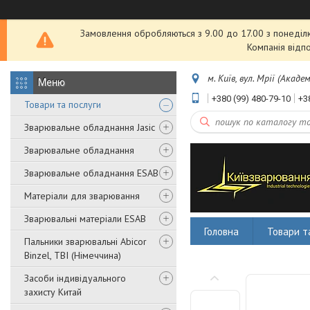
Замовлення обробляються з 9.00 до 17.00 з понеділка
Компанія відп
м. Київ, вул. Мрії (Акаде
+380 (99) 480-79-10
+3
Товари та послуги
Зварювальне обладнання Jasic
Зварювальне обладнання
Зварювальне обладнання ESAB
Матеріали для зварювання
Зварювальні матеріали ESAB
Головна
Товари т
Пальники зварювальні Abicor
Binzel, TBI (Німеччина)
Засоби індивідуального
захисту Китай