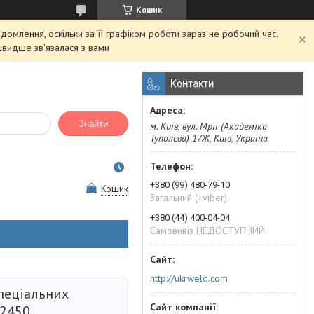
Кошик
домлення, оскільки за її графіком роботи зараз не робочий час.
швидше зв'язалася з вами
Контакти
Знайти
м. Київ, вул. Мрії (Академіка
Туполева) 17Ж, Київ, Україна
+380 (99) 480-79-10
Кошик
Загальний (+viber).
+380 (44) 400-04-04
Самовивіз НЕДОСТУПНИЙ.
http://ukrweld.com
пеціальних
T2450