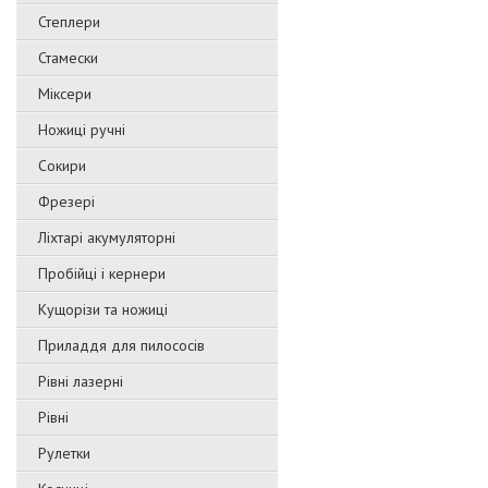
Степлери
Стамески
Міксери
Ножиці ручні
Сокири
Фрезері
Ліхтарі акумуляторні
Пробійці і кернери
Кущорізи та ножиці
Приладдя для пилососів
Рівні лазерні
Рівні
Рулетки