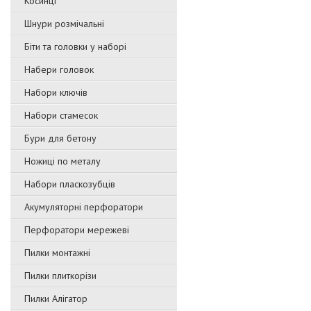
Косинці
Шнури розмічальні
Біти та головки у наборі
Набери головок
Набори ключів
Набори стамесок
Бури для бетону
Ножиці по металу
Набори пласкозубців
Акумуляторні перфоратори
Перфоратори мережеві
Пилки монтажні
Пилки плиткорізи
Пилки Алігатор