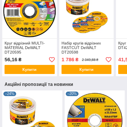
Круг відрізний MULTI-
Набір кругів відрізних
Круг
MATERIAL DeWALT
FASTCUT DeWALT
DT4
DT20595
DT20598
56,16
1 786
41,
₴
₴
2 349,88 ₴
Купити
Купити
Акційні пропозиції та новинки
–24%
–20%