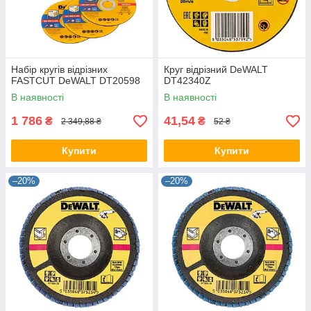
Набір кругів відрізних
Круг відрізний DeWALT
FASTCUT DeWALT DT20598
DT42340Z
В наявності
В наявності
1 786
41,54
₴
₴
2 349,88 ₴
52 ₴
Купити
Купити
–20%
–20%