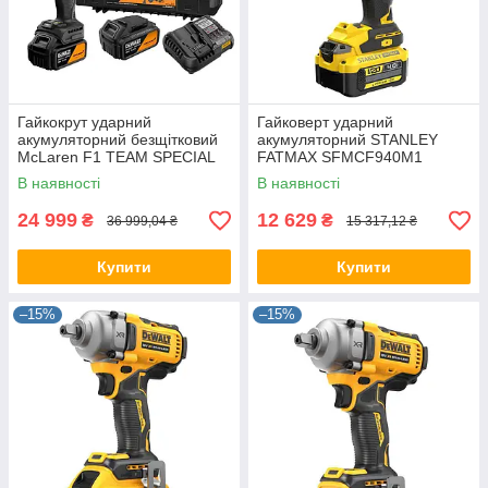
Гайкокрут ударний
Гайковерт ударний
акумуляторний безщітковий
акумуляторний STANLEY
McLaren F1 TEAM SPECIAL
FATMAX SFMCF940M1
EDITION DeWALT
В наявності
В наявності
DCF99MP2T
24 999
12 629
₴
₴
36 999,04 ₴
15 317,12 ₴
Купити
Купити
–15%
–15%