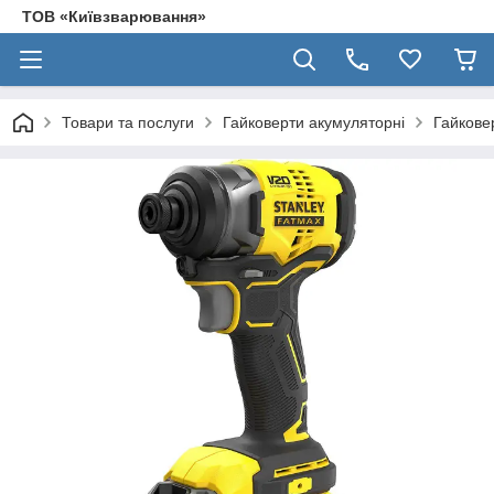
ТОВ «Київзварювання»
Товари та послуги
Гайковерти акумуляторні
Гайкове