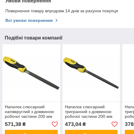
Умови повернення
Повернення товару впродовж 14 днів за рахунок покупця
Всі умови повернення
Подібні товари компанії
Напилок слюсарний
Напилок слюсарний
Нап
напівкруглий з довжиною
тригранний з довжиною
триг
робочої частини 200 мм
робочої частини 200 мм
робо
STANLEY 0-22-456
STANLEY 0-22-460
STA
571,38
473,04
378
₴
₴