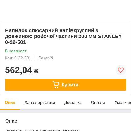
Напилок слюсарний напівкруглий з
довжиною робочої частини 200 мм STANLEY
0-22-501
В наявності
Код: 0-22-501
Роздріб
562,04
₴
Купити
Опис
Характеристики
Доставка
Оплата
Умови п
Опис
Довжина 200 мм; Тип насічки Драчова