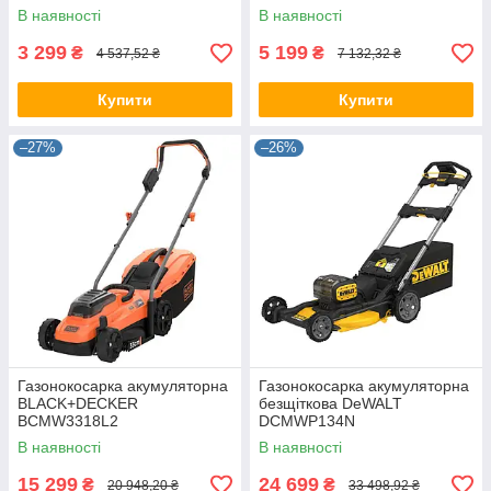
В наявності
В наявності
3 299
5 199
₴
₴
4 537,52 ₴
7 132,32 ₴
Купити
Купити
–27%
–26%
Газонокосарка акумуляторна
Газонокосарка акумуляторна
BLACK+DECKER
безщіткова DeWALT
BCMW3318L2
DCMWP134N
В наявності
В наявності
15 299
24 699
₴
₴
20 948,20 ₴
33 498,92 ₴