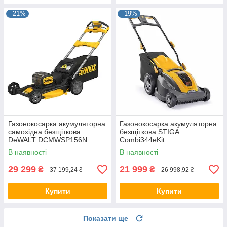
–21%
–19%
Газонокосарка акумуляторна
Газонокосарка акумуляторна
самохідна безщіткова
безщіткова STIGA
DeWALT DCMWSP156N
Combi344eKit
В наявності
В наявності
29 299
21 999
₴
₴
37 199,24 ₴
26 998,92 ₴
Купити
Купити
Показати ще