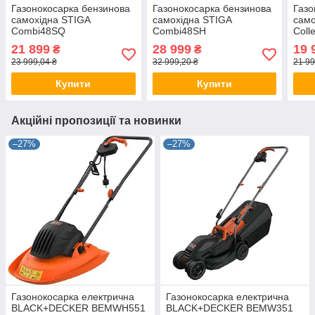
Газонокосарка бензинова
Газонокосарка бензинова
Газо
самохідна STIGA
самохідна STIGA
само
Combi48SQ
Combi48SH
Coll
21 899
28 999
19 
₴
₴
23 999,04 ₴
32 999,20 ₴
21 99
Купити
Купити
Акційні пропозиції та новинки
–27%
–27%
Газонокосарка електрична
Газонокосарка електрична
BLACK+DECKER BEMWH551
BLACK+DECKER BEMW351