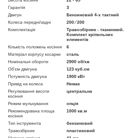
Гарантія
3
Двигун
Бензиновий 4-х тактний
Колеса передні/задні
200 ⁄ 200
Комплектація
Травозбірник - тканинний.
Комплект кріпильних
елементів
Кількість положень косіння
6
Матеріал корпусу косарки
сталь
Номінальні обороти
2900 об/хв
Об'єм двигуна
123 куб.см
Потужність двигуна
1900 кВт
Привід на колеса
Немає
Регулювання висоти
центральна
косіння
Режим мульчування
опція
Рекомендована площа
1000 кв.м
косіння
Тип інструмента
бензиновий
Травозбірник
пластиковий
Ширина косіння
41 см