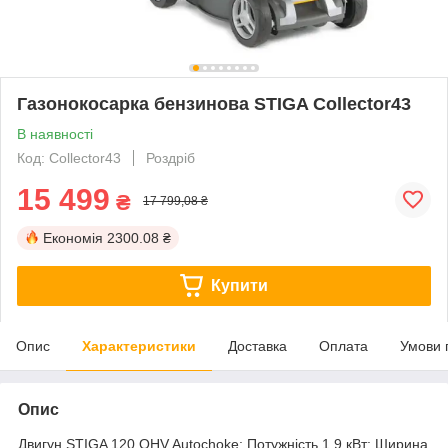
Газонокосарка бензинова STIGA Collector43
В наявності
Код: Collector43
Роздріб
15 499
₴
17 799,08 ₴
Економія
2300.08 ₴
Купити
Опис
Характеристики
Доставка
Оплата
Умови 
Опис
Двигун STIGA 120 OHV Autochoke; Потужність 1.9 кВт; Ширина