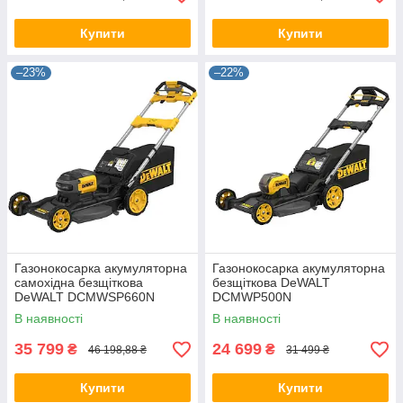
Купити
Купити
–23%
–22%
Газонокосарка акумуляторна
Газонокосарка акумуляторна
самохідна безщіткова
безщіткова DeWALT
DeWALT DCMWSP660N
DCMWP500N
В наявності
В наявності
35 799
24 699
₴
₴
46 198,88 ₴
31 499 ₴
Купити
Купити