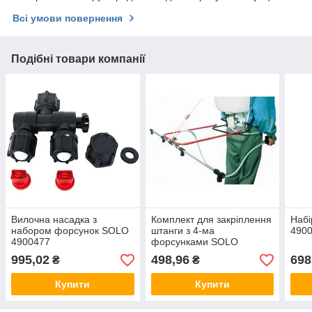
Всі умови повернення
Подібні товари компанії
Вилочна насадка з
Комплект для закріплення
Набі
набором форсунок SOLO
штанги з 4-ма
490
4900477
форсунками SOLO
4900517
995,02
498,96
698
₴
₴
Купити
Купити