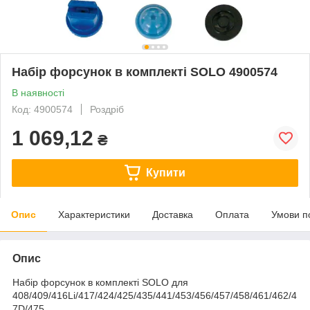
Набір форсунок в комплекті SOLO 4900574
В наявності
Код: 4900574
Роздріб
1 069,12
₴
Купити
Опис
Характеристики
Доставка
Оплата
Умови п
Опис
Набір форсунок в комплекті SOLO для
408/409/416Li/417/424/425/435/441/453/456/457/458/461/462/4
7D/475