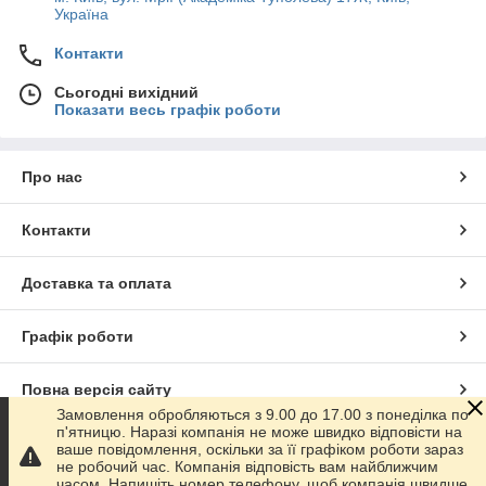
Україна
Контакти
Сьогодні вихідний
Показати весь графік роботи
Про нас
Контакти
Доставка та оплата
Графік роботи
Повна версія сайту
Замовлення обробляються з 9.00 до 17.00 з понеділка по
п'ятницю. Наразі компанія не може швидко відповісти на
Сайт створено на маркетплейсі
Prom.ua
ваше повідомлення, оскільки за її графіком роботи зараз
не робочий час. Компанія відповість вам найближчим
часом. Напишіть номер телефону, щоб компанія швидше