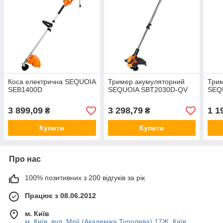
Коса електрична SEQUOIA
Тример акумуляторний
Трим
SEB1400D
SEQUOIA SBT2030D-QV
SEQ
3 899,09
3 298,79
1 1
₴
₴
Купити
Купити
Про нас
100% позитивних з 200 відгуків за рік
Працює з 08.06.2012
м. Київ
м. Київ, вул. Мрії (Академіка Туполева) 17Ж, Київ,