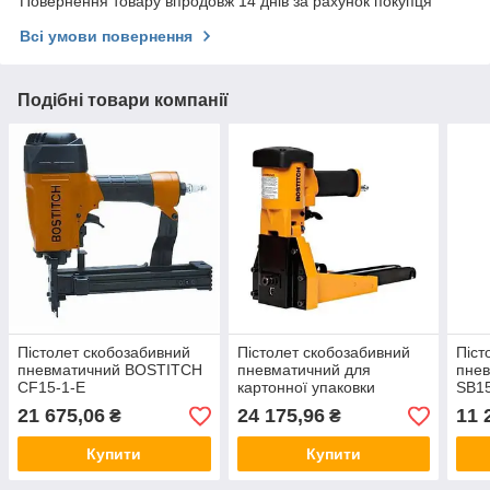
Повернення товару впродовж 14 днів за рахунок покупця
Всі умови повернення
Подібні товари компанії
Пістолет скобозабивний
Пістолет скобозабивний
Піст
пневматичний BOSTITCH
пневматичний для
пне
CF15-1-E
картонної упаковки
SB1
BOSTITCH DS-3519-E
21 675,06
24 175,96
11 
₴
₴
Купити
Купити