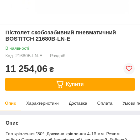
Пістолет скобозабивний пневматичний
BOSTITCH 21680B-LN-E
В наявності
Код: 21680B-LN-E
Роздріб
11 254,06
₴
Купити
Опис
Характеристики
Доставка
Оплата
Умови п
Опис
Тип кріплення ″80″. Довжина кріплення 4-16 мм. Режим
роботи Секвентальний (послідовний), контактний. Робочий