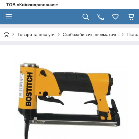
ТОВ «Київзварювання»
Товари та послуги
Скобозабивачі пневматичні
Пісто