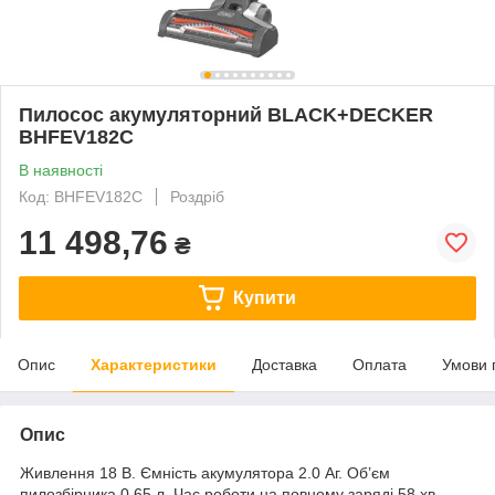
Пилосос акумуляторний BLACK+DECKER
BHFEV182C
В наявності
Код: BHFEV182C
Роздріб
11 498,76
₴
Купити
Опис
Характеристики
Доставка
Оплата
Умови 
Опис
Живлення 18 В. Ємність акумулятора 2.0 Аг. Об’єм
пилозбірника 0,65 л. Час роботи на повному заряді 58 хв