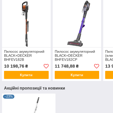
Пилосос акумуляторний
Пилосос акумуляторний
Пило
BLACK+DECKER
BLACK+DECKER
(еле
BHFEV182B
BHFEV182CP
BLA
CUA
10 198,76
11 748,88
13 
₴
₴
Купити
Купити
Акційні пропозиції та новинки
–23%