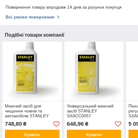
Повернення товару впродовж 14 днів за рахунок покупця
Всі умови повернення
Подібні товари компанії
Миючий засіб для
Універсальний миючий
Пінн
чищення човнів та
засіб STANLEY
рег
автомобілів STANLEY
SXACC0057
SXA
SXACC0056
748,80
648,96
5 0
₴
₴
Купити
Купити