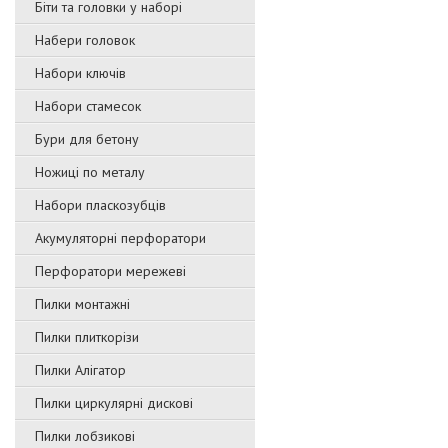
Біти та головки у наборі
Набери головок
Набори ключів
Набори стамесок
Бури для бетону
Ножиці по металу
Набори пласкозубців
Акумуляторні перфоратори
Перфоратори мережеві
Пилки монтажні
Пилки плиткорізи
Пилки Алігатор
Пилки циркулярні дискові
Пилки лобзикові