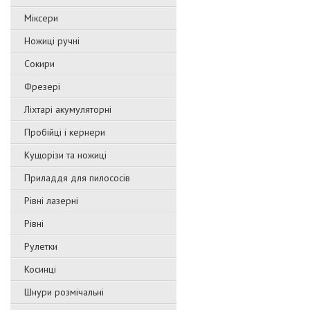
Міксери
Ножиці ручні
Сокири
Фрезері
Ліхтарі акумуляторні
Пробійці і кернери
Кущорізи та ножиці
Приладдя для пилососів
Рівні лазерні
Рівні
Рулетки
Косинці
Шнури розмічальні