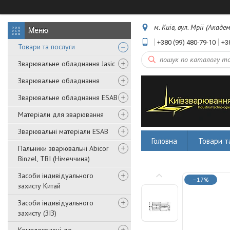
м. Київ, вул. Мрії (Акаде
+380 (99) 480-79-10
+3
Товари та послуги
Зварювальне обладнання Jasic
Зварювальне обладнання
Зварювальне обладнання ESAB
Матеріали для зварювання
Зварювальні матеріали ESAB
Головна
Товари т
Пальники зварювальні Abicor
Binzel, TBI (Німеччина)
Засоби індивідуального
–17%
захисту Китай
Засоби індивідуального
захисту (ЗІЗ)