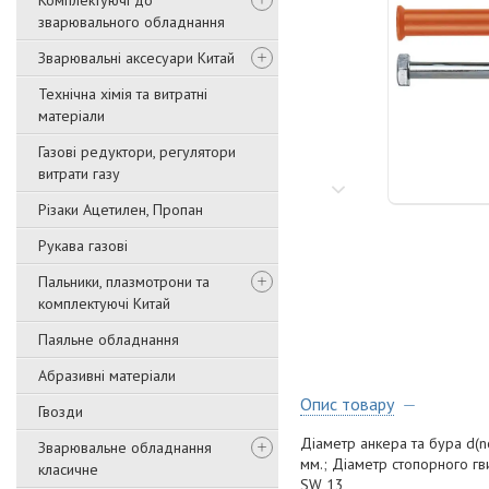
Комплектуючі до
зварювального обладнання
Зварювальні аксесуари Китай
Технічна хімія та витратні
матеріали
Газові редуктори, регулятори
витрати газу
Різаки Ацетилен, Пропан
Рукава газові
Пальники, плазмотрони та
комплектуючі Китай
Паяльне обладнання
Абразивні матеріали
Опис товару
Гвозди
Діаметр анкера та бура d(no
Зварювальне обладнання
мм.; Діаметр стопорного гви
класичне
SW 13