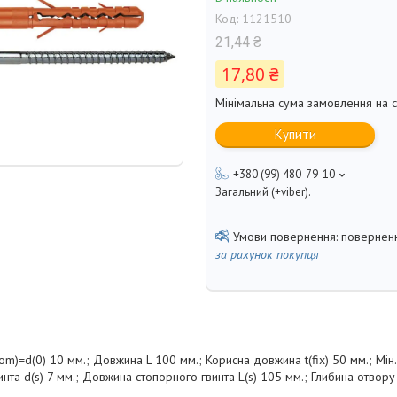
Код:
1121510
21,44 ₴
17,80 ₴
Мінімальна сума замовлення на с
Купити
+380 (99) 480-79-10
Загальний (+viber).
поверненн
за рахунок покупця
m)=d(0) 10 мм.; Довжина L 100 мм.; Корисна довжина t(fix) 50 мм.; Мін.
нта d(s) 7 мм.; Довжина стопорного гвинта L(s) 105 мм.; Глибина отвору 