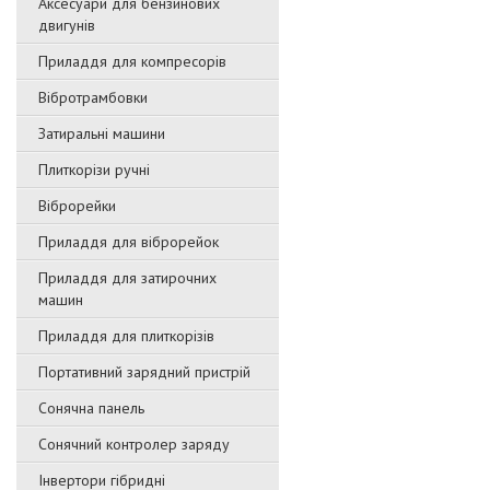
Аксесуари для бензинових
двигунів
Приладдя для компресорів
Вібротрамбовки
Затиральні машини
Плиткорізи ручні
Віброрейки
Приладдя для віброрейок
Приладдя для затирочниx
машин
Приладдя для плиткорізів
Портативний зарядний пристрій
Сонячна панель
Сонячний контролер заряду
Інвертори гібридні