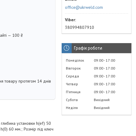
office@ukrweld.com
380994807910
айті — 100 ₴
Графік роботи
Понеділок
09:00
17:00
Вівторок
09:00
17:00
Середа
09:00
17:00
я товару протягом 14 днів
Четвер
09:00
17:00
Пʼятниця
09:00
17:00
Субота
Вихідний
Неділя
Вихідний
 глибина установки h(ef) 50
h(0) 60 мм.; Розмір під ключ