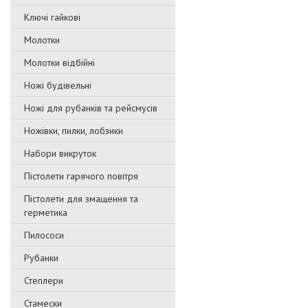
Ключі гайкові
Молотки
Молотки відбійні
Ножі будівельні
Ножі для рубанків та рейсмусів
Ножівки, пилки, лобзики
Набори викруток
Пістолети гарячого повітря
Пістолети для змащення та
герметика
Пилососи
Рубанки
Степлери
Стамески