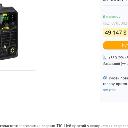
В наявності
Код:
0705002
49 147 ₴
Ку
+380 (99) 4
Загальний (+vib
товару протя
покупця
кочастотні зварювальні апарати TIG. Цей простий у використанні зварюв