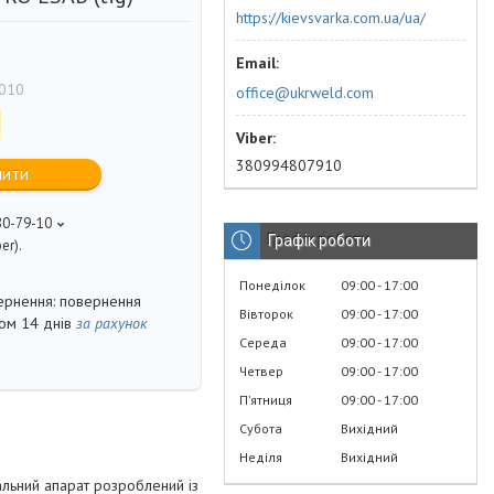
https://kievsvarka.com.ua/ua/
010
office@ukrweld.com
380994807910
пити
80-79-10
Графік роботи
er).
Понеділок
09:00
17:00
повернення
Вівторок
09:00
17:00
гом 14 днів
за рахунок
Середа
09:00
17:00
Четвер
09:00
17:00
Пʼятниця
09:00
17:00
Субота
Вихідний
Неділя
Вихідний
альний апарат розроблений із