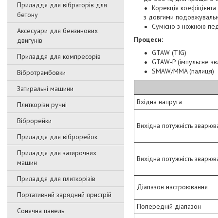
Приладдя для вібраторів для
Корекція коефіцієнта 
бетону
з довгими подовжувальн
Сумісно з ножною пе
Аксесуари для бензинових
Процеси:
двигунів
GTAW (TIG)
Приладдя для компресорів
GTAW-P (імпульсне зв
SMAW/MMA (палиця)
Вібротрамбовки
Затиральні машини
Вхідна напруга
Плиткорізи ручні
Віброрейки
Вихідна потужність зварю
Приладдя для віброрейок
Приладдя для затирочниx
Вихідна потужність зварюв
машин
Приладдя для плиткорізів
Діапазон настроювання
Портативний зарядний пристрій
Попередній діапазон
Сонячна панель