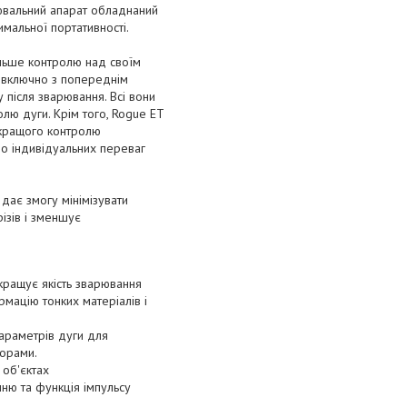
рювальний апарат обладнаний
альної портативності.
ільше контролю над своїм
, включно з попереднім
 після зварювання. Всі вони
лю дуги. Крім того, Rogue ET
 кращого контролю
до індивідуальних переваг
дає змогу мінімізувати
ізів і зменшує
кращує якість зварювання
мацію тонких матеріалів і
араметрів дуги для
торами.
 об'єктах
ню та функція імпульсу