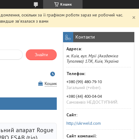
Кошик
домлення, оскільки за її графіком роботи зараз не робочий час.
швидше зв'язалася з вами
Контакти
Знайти
м. Київ, вул. Мрії (Академіка
Туполева) 17Ж, Київ, Україна
+380 (99) 480-79-10
Кошик
Загальний (+viber).
+380 (44) 400-04-04
Самовивіз НЕДОСТУПНИЙ.
http://ukrweld.com
ьний апарат Rogue
PRO ESAB (tig)