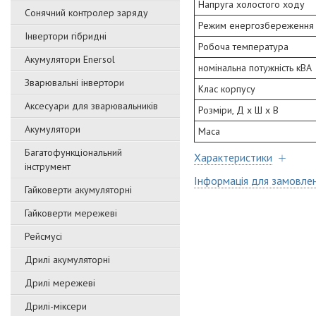
Напруга холостого ходу
Сонячний контролер заряду
Режим енергозбереження
Інвертори гібридні
Робоча температура
Акумулятори Enersol
номінальна потужність кВА
Зварювальні інвертори
Клас корпусу
Аксесуари для зварювальників
Розміри, Д x Ш x В
Акумулятори
Маса
Багатофункціональний
Характеристики
інструмент
Інформація для замовле
Гайковерти акумуляторні
Гайковерти мережеві
Рейсмусі
Дрилі акумуляторні
Дрилі мережеві
Дрилі-міксери