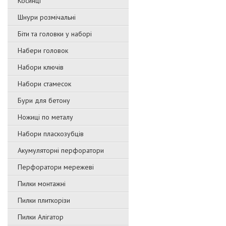
Косинці
Шнури розмічальні
Біти та головки у наборі
Набери головок
Набори ключів
Набори стамесок
Бури для бетону
Ножиці по металу
Набори пласкозубців
Акумуляторні перфоратори
Перфоратори мережеві
Пилки монтажні
Пилки плиткорізи
Пилки Алігатор