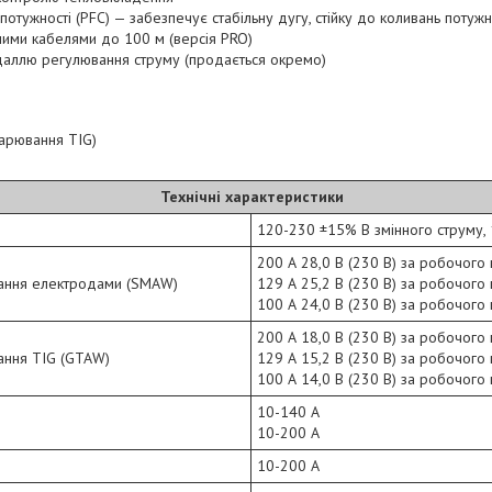
потужності (PFC) — забезпечує стабільну дугу, стійку до коливань потужно
ими кабелями до 100 м (версія PRO)
даллю регулювання струму (продається окремо)
арювання TIG)
Технічні характеристики
120-230 ±15% В змінного струму, 1
200 А 28,0 В (230 В) за робочого
вання електродами (SMAW)
129 А 25,2 В (230 В) за робочого
100 А 24,0 В (230 В) за робочого
200 А 18,0 В (230 В) за робочого
ання TIG (GTAW)
129 А 15,2 В (230 В) за робочого
100 А 14,0 В (230 В) за робочого
10-140 А
10-200 А
10-200 А