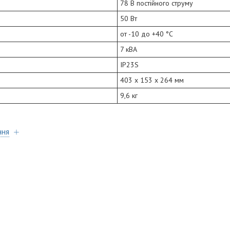
78 В постійного струму
50 Вт
от -10 до +40 °С
7 кВА
IP23S
403 х 153 х 264 мм
9,6 кг
ння