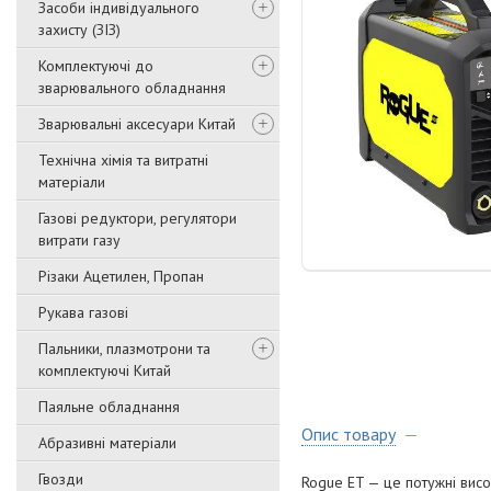
Засоби індивідуального
захисту (ЗІЗ)
Комплектуючі до
зварювального обладнання
Зварювальні аксесуари Китай
Технічна хімія та витратні
матеріали
Газові редуктори, регулятори
витрати газу
Різаки Ацетилен, Пропан
Рукава газові
Пальники, плазмотрони та
комплектуючі Китай
Паяльне обладнання
Опис товару
Абразивні матеріали
Гвозди
Rogue ET — це потужні висо