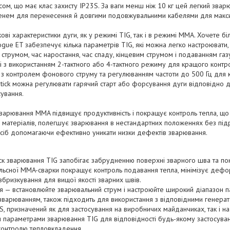
сом, що має клас захисту IP23S. За ваги менш ніж 10 кг цей легкий зва
нем для перенесення й довгими подовжувальними кабелями для максим
ові характеристики дуги, як у режимі TIG, так і в режимі MMA. Хочете б
ue ET забезпечує кілька параметрів TIG, які можна легко настроювати
струмом, час наростання, час спаду, кінцевим струмом і подаванням газу
 з використанням 2-тактного або 4-тактного режиму для кращого контро
 з контролем фонового струму та регулюванням частоти до 500 Гц для
tick можна регулювати гарячий старт або форсування дуги відповідно 
ування.
варювання MMA підвищує продуктивність і покращує контроль тепла, що 
матеріалів, полегшує зварювання в нестандартних положеннях без підр
осіб допомагаючи ефективно уникати низки дефектів зварювання.
ск зварювання TIG запобігає забрудненню поверхні зварного шва та по
ульсної MMA-сварки покращує контроль подавання тепла, мінімізує дефор
бризкування для вищої якості зварних швів.
я — встановлюйте зварювальний струм і настроюйте широкий діапазон п
зварюванням, також підходить для використання з відповідними генера
, призначений як для застосування на виробничих майданчиках, так і на
параметрами зварювання TIG для відповідності будь-якому застосуван
контролю тепловкладення