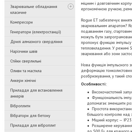
міцним і довговічним корпу
Зварювальне обладнання
ергономічною ручкою, реме
класичне
Rogue ET забезпечує винятк
Компресори
зварювальним апаратом? Rog
подаванням газу, стартовим 
Генератори (електростанції)
можуть бути запрограмовані
Дрилі алмазного свердління
пропонує функцію імпульсу
тепловкладення. У режимі S
Нарізчики швів
зварювання або зони застос
Стійки сверлильні
Нова функція імпульсного з
деформацію тонколистових 
Оливи та мастила
розбризкування, у такий сп
Анкери хімічні
Особливості:
Приладдя для встановлення
Високочастотний запу
анкерів
Функціональність імп
допомагає зменшити роз
Віброплити
Простота використанн
більшого контролю над 
Вібратори для бетону
Міцний корпус — IP23S
Приладдя для віброплит
Розширене керування 
до 500 Гц для кращого 