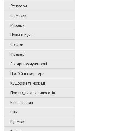
Степлери
Стамески
Міксери
Ножиці ручні
Сокири
Фрезері
Ліхтарі акумуляторні
Пробійці і кернери
Кущорізи та ножиці
Приладдя для пилососів
Рівні лазерні
Рівні
Рулетки