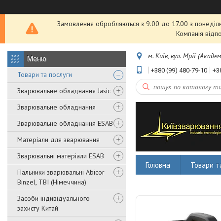
Замовлення обробляються з 9.00 до 17.00 з понеділка
Компанія відп
м. Київ, вул. Мрії (Акаде
+380 (99) 480-79-10
+3
Товари та послуги
Зварювальне обладнання Jasic
Зварювальне обладнання
Зварювальне обладнання ESAB
Матеріали для зварювання
Зварювальні матеріали ESAB
Головна
Товари т
Пальники зварювальні Abicor
Binzel, TBI (Німеччина)
Засоби індивідуального
захисту Китай