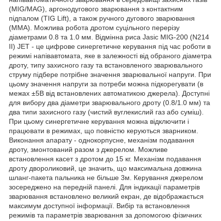
(MIG/MAG), аргонодугового зварювання з контактним
підпалом (TIG Lift), а також ручного дугового зварювання
(MMA). Можлива робота дротом суцільного перерізу
діаметрами 0.8 та 1.0 мм. Відмінна риса Jasic MIG-200 (N214
II) JET - це цифрове синергетичне керування під час роботи в
режимі напівавтомата, яке в залежності від обраного діаметра
дроту, типу захисного газу та встановленого зварювального
струму підбере потрібне значення зварювальної напруги. При
цьому значення напруги за потреби можна підкорегувати (в
межах ±5В від встановлених автоматикою джерела). Доступні
для вибору два діаметри зварювального дроту (0.8/1.0 мм) та
два типи захисного газу (чистий вуглекислий газ або суміш).
При цьому синергетичне керування можна відключити і
працювати в режимах, що повністю керуються зварником.
Виконання апарату - однокорпусне, механізм подавання
дроту, змонтований разом з джерелом. Можливе
встановлення касет з дротом до 15 кг. Механізм подавання
дроту двороликовий, це значить, що максимальна довжина
шланг-пакета пальника не більше 3м. Керування джерелом
зосереджено на передній панелі. Для індикації параметрів
зварювання встановлено великий екран, де відображається
максимум доступної інформації. Вибір та встановлення
режимів та параметрів зварювання за допомогою фізичних