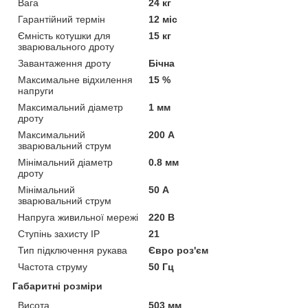
Вага
24 кг
Гарантійний термін
12 міс
Ємність котушки для
15 кг
зварювального дроту
Завантаження дроту
Бічна
Максимальне відхилення
15 %
напруги
Максимальний діаметр
1 мм
дроту
Максимальний
200 А
зварювальний струм
Мінімальний діаметр
0.8 мм
дроту
Мінімальний
50 А
зварювальний струм
Напруга живильної мережі
220 В
Ступінь захисту IP
21
Тип підключення рукава
Євро роз'єм
Частота струму
50 Гц
Габаритні розміри
Висота
503 мм