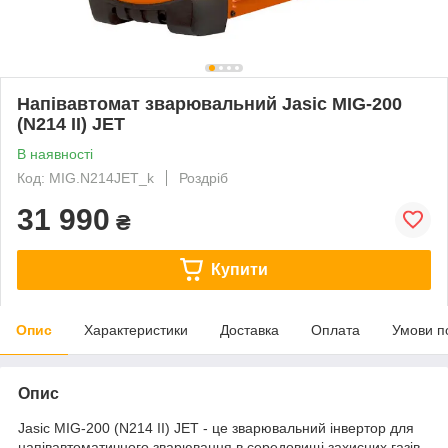
Напівавтомат зварювальний Jasic MIG-200
(N214 II) JET
В наявності
Код: MIG.N214JET_k
Роздріб
31 990
₴
Купити
Опис
Характеристики
Доставка
Оплата
Умови п
Опис
Jasic MIG-200 (N214 II) JET - це зварювальний інвертор для
напівавтоматичного зварювання в середовищі захисних газів