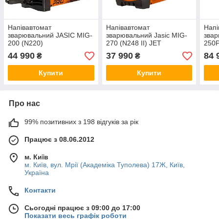
Напівавтомат
Напівавтомат
Напі
зварювальний JASIC MIG-
зварювальний Jasic MIG-
звар
200 (N220)
270 (N248 II) JET
250P
44 990
37 990
84 
₴
₴
Купити
Купити
Про нас
99% позитивних з 198 відгуків за рік
Працює з 08.06.2012
м. Київ
м. Київ, вул. Мрії (Академіка Туполева) 17Ж, Київ,
Україна
Контакти
Сьогодні працює з 09:00 до 17:00
Показати весь графік роботи