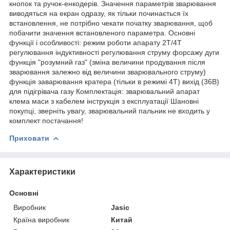
кнопок та ручок-енкодерів. Значення параметрів зварювання
виводяться на екран одразу, як тільки починається їх
встановлення, не потрібно чекати початку зварювання, щоб
побачити значення встановленого параметра. Основні
функції і особливості: режим роботи апарату 2Т/4Т
регулювання індуктивності регулювання струму форсажу дуги
функція "розумний газ" (зміна величини продування після
зварювання залежно від величини зварювального струму)
функція заварювання кратера (тільки в режимі 4Т) вихід (36В)
для підігрівача газу Комплектація: зварювальний апарат
клема маси з кабелем інструкція з експлуатації Шановні
покупці, зверніть увагу, зварювальний пальник не входить у
комплект постачання!
Приховати
Характеристики
Основні
Виробник
Jasic
Країна виробник
Китай