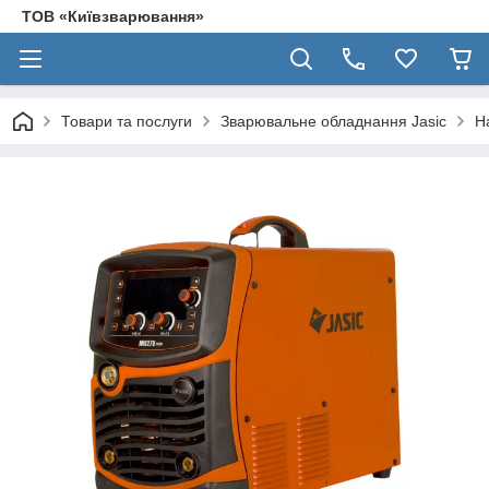
ТОВ «Київзварювання»
Товари та послуги
Зварювальне обладнання Jasic
Н