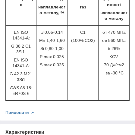
я
ивості
наплавленог
газ
о металу, %
наплавленог
о металу
EN ISO
З 0,06-0,14
C1
σт 470 МПа
14341-A:
Mn 1,40-1,60
(100% CO2)
σв 560 МПа
G 38 2 C1
Si 0,80-1,00
δ 26%
3Si1
P max 0,025
KCV:
EN ISO
S max 0,025
70 Дж/см2
14341-A:
за -30 °C
G 42 3 M21
3Si1
AWS A5.18:
ER70S-6
Приховати
Характеристики