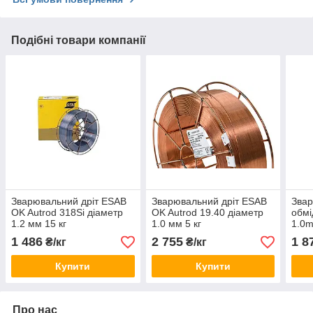
Подібні товари компанії
Зварювальний дріт ESAB
Зварювальний дріт ESAB
Звар
OK Autrod 318Si діаметр
OK Autrod 19.40 діаметр
обмі
1.2 мм 15 кг
1.0 мм 5 кг
1.0
1 486
2 755
1 8
₴/кг
₴/кг
Купити
Купити
Про нас