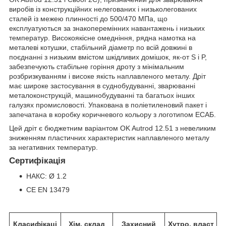
виробів із конструкційних нелегованих і низьколегованих
сталей із межею плинності до 500/470 МПа, що
експлуатуються за знакоперемінних навантажень і низьких
температур. Високоякісне омедніння, рядна намотка на
металеві котушки, стабільний діаметр по всій довжині в
поєднанні з низьким вмістом шкідливих домішок, як-от S і P,
забезпечують стабільне горіння дроту з мінімальним
розбризкуванням і високе якість наплавленого металу. Дріт
має широке застосування в суднобудуванні, зварюванні
металоконструкцій, машинобудуванні та багатьох інших
галузях промисловості. Упакована в поліетиленовий пакет і
запечатана в коробку коричневого кольору з логотипом ЕСАБ.
Цей дріт є бюджетним варіантом OK Autrod 12.51 з невеликим
зниженням пластичних характеристик наплавленого металу
за негативних температур.
Сертифікація
НАКС: Ø 1.2
CE EN 13479
Класифікаці
Хім. склад
Захисний
Хутро. власт