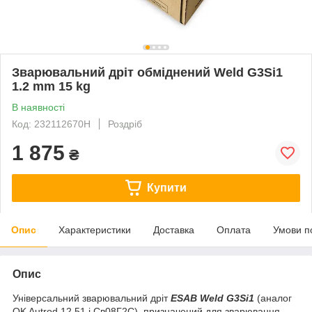
Зварювальний дріт обміднений Weld G3Si1
1.2 mm 15 kg
В наявності
Код: 232112670H
Роздріб
1 875
₴
Купити
Опис
Характеристики
Доставка
Оплата
Умови п
Опис
Універсальний зварювальний дріт
ESAB
Weld G3Si1
(аналог
OK Autrod 12.51 і Св08Г2С), призначений для зварювання