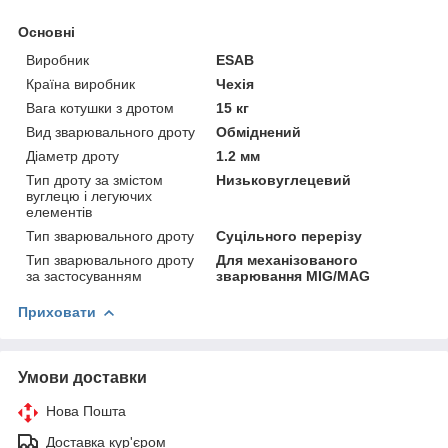
Основні
Виробник
ESAB
Країна виробник
Чехія
Вага котушки з дротом
15 кг
Вид зварювального дроту
Обміднений
Діаметр дроту
1.2 мм
Тип дроту за змістом
Низьковуглецевий
вуглецю і легуючих
елементів
Тип зварювального дроту
Суцільного перерізу
Тип зварювального дроту
Для механізованого
за застосуванням
зварювання MIG/MAG
Приховати
Умови доставки
Нова Пошта
Доставка кур'єром