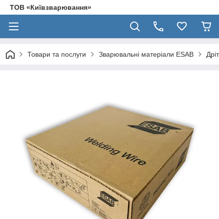
ТОВ «Київзварювання»
Товари та послуги
Зварювальні матеріали ESAB
Дрі