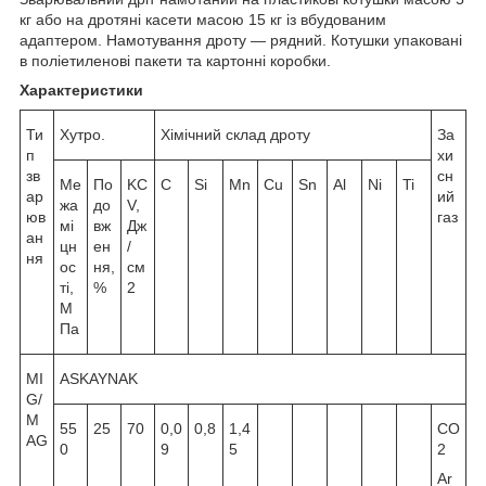
кг або на дротяні касети масою 15 кг із вбудованим
адаптером. Намотування дроту — рядний. Котушки упаковані
в поліетиленові пакети та картонні коробки.
Характеристики
Ти
Хутро.
Хімічний склад дроту
За
п
хи
зв
сн
Ме
По
KC
C
Si
Mn
Cu
Sn
Al
Ni
Ti
ар
ий
жа
до
V,
юв
газ
мі
вж
Дж
ан
цн
ен
/
ня
ос
ня,
см
ті,
%
2
М
Па
MI
ASKAYNAK
G/
M
55
25
70
0,0
0,8
1,4
СO
AG
0
9
5
2
Ar