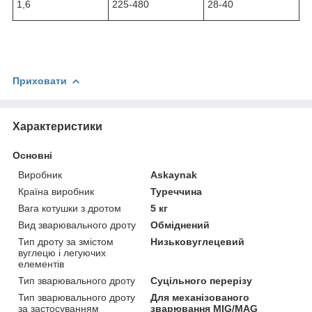
1,6
225-480
28-40
Приховати
Характеристики
Основні
Виробник
Askaynak
Країна виробник
Туреччина
Вага котушки з дротом
5 кг
Вид зварювального дроту
Обміднений
Тип дроту за змістом
Низьковуглецевий
вуглецю і легуючих
елементів
Тип зварювального дроту
Суцільного перерізу
Тип зварювального дроту
Для механізованого
за застосуванням
зварювання MIG/MAG