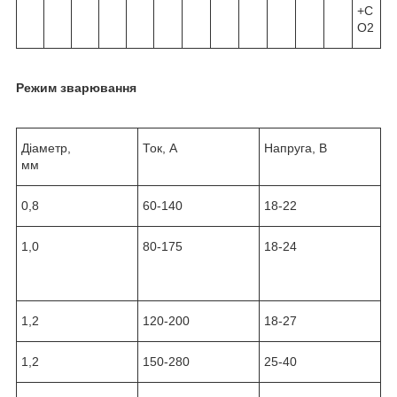
+C
O
2
Режим зварювання
Діаметр,
Ток, А
Напруга, В
мм
0,8
60-140
18-22
1,0
80-175
18-24
1,2
120-200
18-27
1,2
150-280
25-40